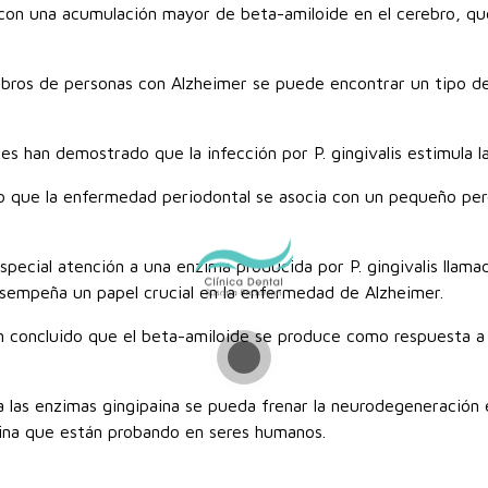
on una acumulación mayor de beta-amiloide en el cerebro, que e
ros de personas con Alzheimer se puede encontrar un tipo de 
s han demostrado que la infección por P. gingivalis estimula l
 que la enfermedad periodontal se asocia con un pequeño pero
special atención a una enzima producida por P. gingivalis llam
esempeña un papel crucial en la enfermedad de Alzheimer.
n concluido que el beta-amiloide se produce como respuesta 
se a las enzimas gingipaina se pueda frenar la neurodegeneraci
aina que están probando en seres humanos.