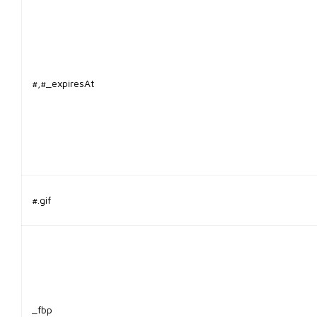
#,#_expiresAt
#.gif
_fbp