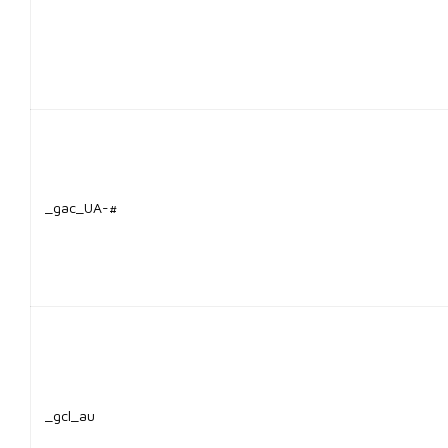
_gac_UA-#
_gcl_au