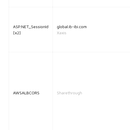
ASP.NET_SessionId
global.ib-ibi.com
[x2]
Xaxis
AWSALBCORS
Sharethrough