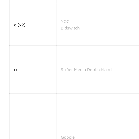
YOC
c [x2]
Bidswitch
cct
Ströer Media Deutschland
Google