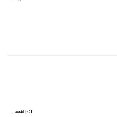
_rxuuid [x2]