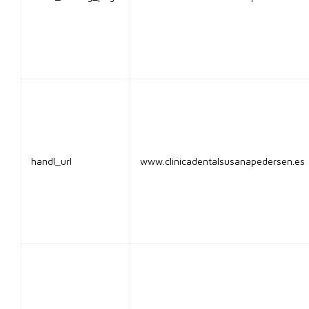
handl_url
www.clinicadentalsusanapedersen.es