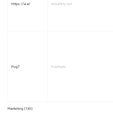
https://#.#/
Adsafety.net
PugT
PubMatic
Marketing (130)