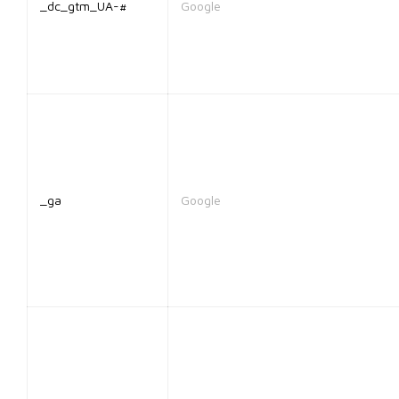
_dc_gtm_UA-#
Google
_ga
Google