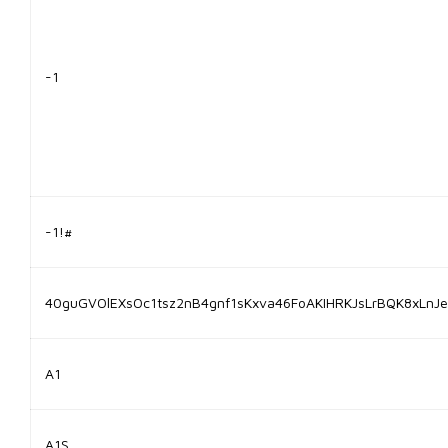
-1
-1!#
40guGVOlEXsOc1tsz2nB4gnf1sKxva46FoAKIHRKJsLrBQK8xLn
A1
A1S