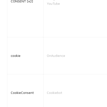
CONSENT [x2]
YouTube
cookie
OnAudience
CookieConsent
Cookiebot