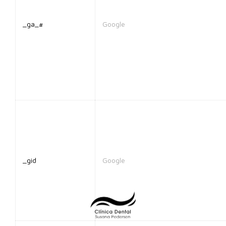
_ga_#
Google
_gid
Google