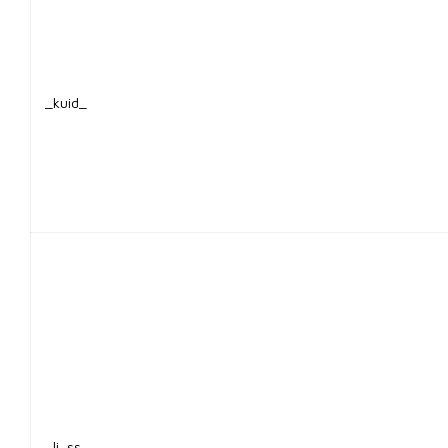
_kuid_
_li_ss