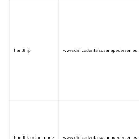
handl_ip
www.clinicadentalsusanapedersen.es
handl_landing_page
www.clinicadentalsusanapedersen.es